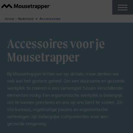
Producten
+
Onze Mousetrappers
Toetsenbord
Accessories
Waarom Mousetrapper?
Kopen
Ergonomie
+
Thuiswerken
Rapporten en studies
Werk je in De Zone?
Over ons
+
Zo wordt Mousetrapper gemaakt
Duurzaamheid
+
Duurzaamheidsblog
Support
+
Handleidingen voor je Mousetrapper
FAQ
MT Keys Software
Foutmelding
Reseller Zone
Neem contact op
+
Beurzen en evenementen
Nederlands
+
Zweeds
Frans
Deens
Noors
Fins
Duits
Engels Brits
Engels Amerikaans
Probeer het gratis
Close
Home – Nederland
Accessories
Accessoires voor je
Mousetrapper
Bij Mousetrapper letten we op details, maar denken we
ook aan het grotere geheel. Om een duurzame en gezonde
werkplek te creëren is een samenspel tussen verschillende
elementen nodig. Een ergonomische werkplek is belangrijk
om te kunnen presteren en ons op ons best te voelen. Zit-
sta bureaus, regelmatige pauzes en ergonomische
oefeningen zijn belangrijke componenten voor een
gezonde omgeving.