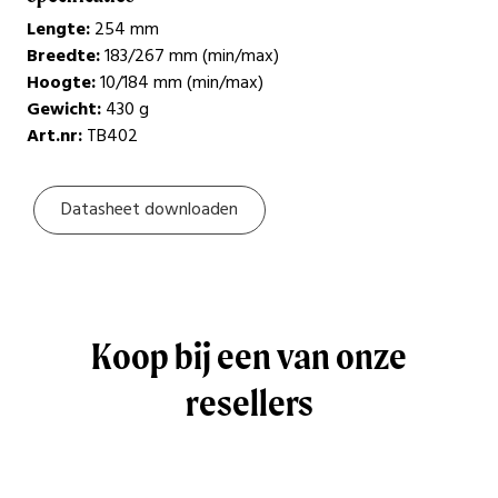
Lengte:
254 mm
Breedte:
183/267 mm (min/max)
Hoogte:
10/184 mm (min/max)
Gewicht:
430 g
Art.nr:
TB402
Datasheet downloaden
Koop bij een van onze
resellers