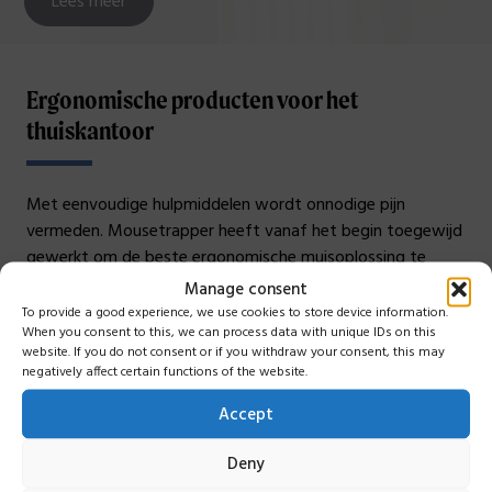
Lees meer
Ergonomische producten voor het
thuiskantoor
Met eenvoudige hulpmiddelen wordt onnodige pijn
vermeden. Mousetrapper heeft vanaf het begin toegewijd
gewerkt om de beste ergonomische muisoplossing te
ontwikkelen. Al onze muisoplossingen zijn erop gebaseerd
Manage consent
dat u centraal – of zoals we zeggen in de Zone – werkt
To provide a good experience, we use cookies to store device information.
When you consent to this, we can process data with unique IDs on this
om uw armen en handen dicht bij uw lichaam te houden.
website. If you do not consent or if you withdraw your consent, this may
Dit voorkomt spanningen die kunnen leiden tot levenslange
negatively affect certain functions of the website.
pijnklachten, de zogenaamde RSI, Repetitive Strain Injury.
Accept
Hier vindt u een selectie van onze gecentreerde
muisoplossingen en enkele producten die u een betere
Deny
werkhouding thuis geven.