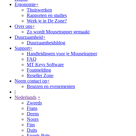
Ergonomie
+
Thuiswerken
Rapporten en studies
Werk je in De Zone?
Over ons
+
Zo wordt Mousetrapper gemaakt
Duurzaamheid
+
Duurzaamheidsblog
Support
+
Handleidingen voor je Mousetrapper
FAQ
MT Keys Software
Foutmelding
Reseller Zone
Neem contact op
+
Beurzen en evenementen
|
Nederlands
+
Zweeds
Frans
Deens
Noors
Fins
Duits
Engels Brits