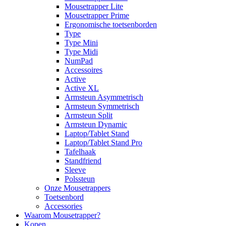
Mousetrapper Lite
Mousetrapper Prime
Ergonomische toetsenborden
Type
Type Mini
Type Midi
NumPad
Accessoires
Active
Active XL
Armsteun Asymmetrisch
Armsteun Symmetrisch
Armsteun Split
Armsteun Dynamic
Laptop/Tablet Stand
Laptop/Tablet Stand Pro
Tafelhaak
Standfriend
Sleeve
Polssteun
Onze Mousetrappers
Toetsenbord
Accessories
Waarom Mousetrapper?
Kopen