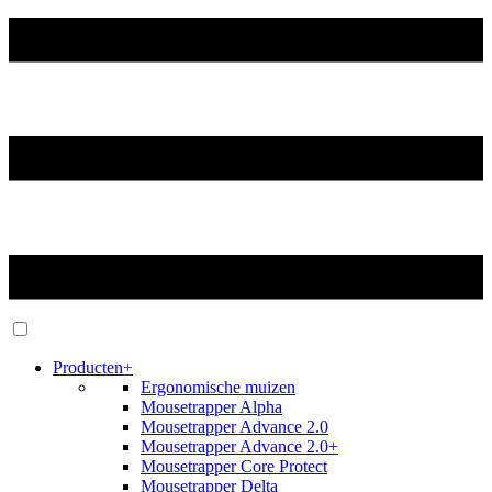
Producten
+
Ergonomische muizen
Mousetrapper Alpha
Mousetrapper Advance 2.0
Mousetrapper Advance 2.0+
Mousetrapper Core Protect
Mousetrapper Delta