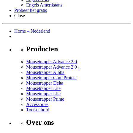
Engels Amerikaans
Probeer het gratis
Close
Home – Nederland
Producten
Mousetrapper Advance 2.0
Mousetrapper Advance 2.0+
Mousetrapper Alpha
Mousetrapper Core Protect
Mousetrapper Delta
Mousetrapper Lite
Mousetrapper Lite
Mousetrapper Prime
Accessories
Toetsenbord
Over ons