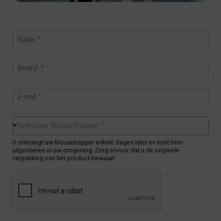
N
a
a
B
m
e
*
d
E
r
-
i
m
j
S
a
f
Selecteer Mousetrapper *
e
i
*
l
l
U ontvangt uw Mousetrapper enkele dagen later en kunt hem
e
a
uitproberen in uw omgeving. Zorg ervoor dat u de originele
verpakking van het product bewaart.
c
d
t
r
e
e
e
s
r
*
M
o