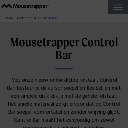
Producten
+
Onze Mousetrappers
Toetsenbord
Accessories
Waarom Mousetrapper?
Kopen
Ergonomie
+
Thuiswerken
Rapporten en studies
Werk je in De Zone?
Over ons
+
Zo wordt Mousetrapper gemaakt
Duurzaamheid
+
Duurzaamheidsblog
Support
+
Handleidingen voor je Mousetrapper
FAQ
MT Keys Software
Foutmelding
Reseller Zone
Neem contact op
+
Beurzen en evenementen
Nederlands
+
Zweeds
Frans
Deens
Noors
Fins
Duits
Engels Brits
Engels Amerikaans
Probeer het gratis
Close
Home – Nederland
Control Bar
Mousetrapper Control
Bar
Met onze nieuw ontwikkelde rolstaaf, Control
Bar, bestuur je de cursor soepel en flexibel, en met
een simpele druk klik je met de gehele rolstaaf.
Het unieke materiaal zorgt ervoor dat de Control
Bar soepel, comfortabel en zonder wrijving glijdt.
Control Bar maakt het eenvoudig om zowel