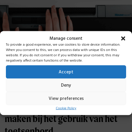
Manage consent
To provide a good experience, we use cookies to store device information.
When you consent to this, we can process data with unique IDs on this
website. If you do not consent or if you withdraw your consent, this may
negatively affect certain functions of the website.
Accept
De lengte en plaatsing zijn
Deny
ontworpen om de Control Bar
View preferences
gemakkelijk toegankelijk te
Cookie Policy
maken bij het gebruik van het
toetsenbord.