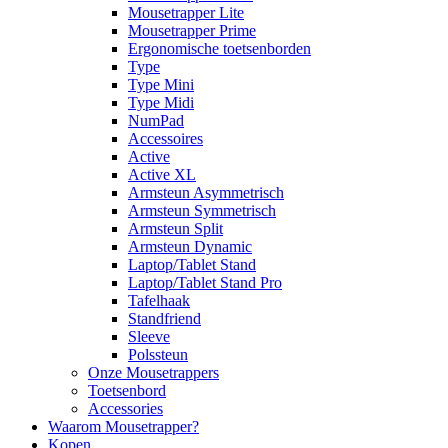
Mousetrapper Lite
Mousetrapper Prime
Ergonomische toetsenborden
Type
Type Mini
Type Midi
NumPad
Accessoires
Active
Active XL
Armsteun Asymmetrisch
Armsteun Symmetrisch
Armsteun Split
Armsteun Dynamic
Laptop/Tablet Stand
Laptop/Tablet Stand Pro
Tafelhaak
Standfriend
Sleeve
Polssteun
Onze Mousetrappers
Toetsenbord
Accessories
Waarom Mousetrapper?
Kopen