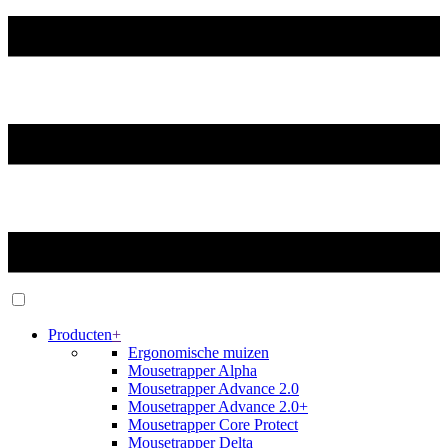
Producten
+
Ergonomische muizen
Mousetrapper Alpha
Mousetrapper Advance 2.0
Mousetrapper Advance 2.0+
Mousetrapper Core Protect
Mousetrapper Delta