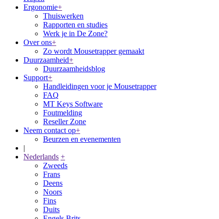
Ergonomie
+
Thuiswerken
Rapporten en studies
Werk je in De Zone?
Over ons
+
Zo wordt Mousetrapper gemaakt
Duurzaamheid
+
Duurzaamheidsblog
Support
+
Handleidingen voor je Mousetrapper
FAQ
MT Keys Software
Foutmelding
Reseller Zone
Neem contact op
+
Beurzen en evenementen
|
Nederlands
+
Zweeds
Frans
Deens
Noors
Fins
Duits
Engels Brits